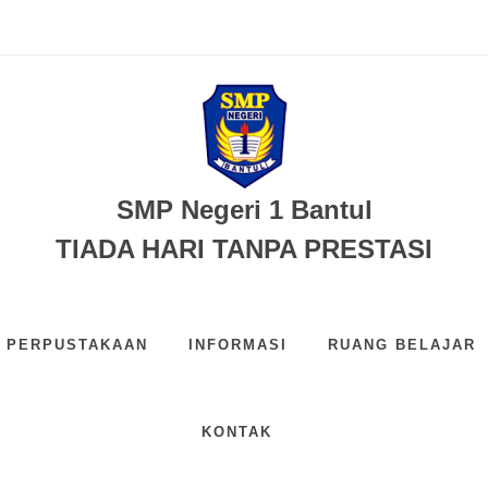
egeri 1 Bantul...
swa: Lebih dari Sekada...
n Profil Pelajar Panc...
tul - 1 Agustus 2023...
eka...
ntul ke-71...
) - Tahun 2026...
SMP Negeri 1 Bantul
TIADA HARI TANPA PRESTASI
PERPUSTAKAAN
INFORMASI
RUANG BELAJAR
KONTAK