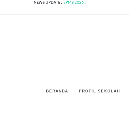
NEWS UPDATE :
SPMB 2026...
PELAKSANAAN ANBK 2025...
Kegiatan selama Lustrum ke-14 di SMP N
Peran Guru dalam Membentuk Karakter Si
BTS 2023...
Pekan Panen Karya dalam Projek Penguata
Peringatan HUT ke-68 SMP Negeri 1 Ban
Workshop Implementasi Kurikulum Merd
Event Menyambut HUT SMP Negeri 1 Ba
Hasil Survey Kepuasan Masyarakat (SKM
BERANDA
PROFIL SEKOLAH